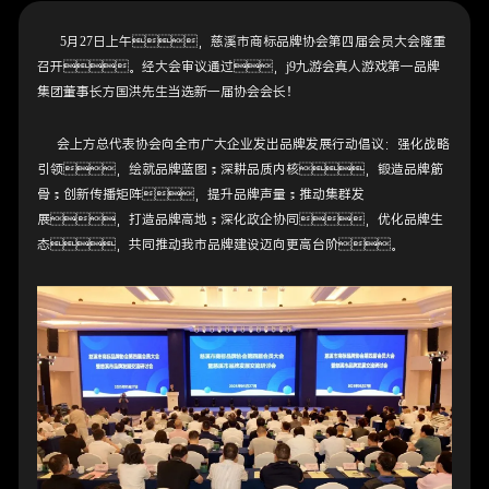
5月27日上午，慈溪市商标品牌协会第四届会员大会隆重
召开。经大会审议通过，j9九游会真人游戏第一品牌
集团董事长方国洪先生当选新一届协会会长！
会上方总代表协会向全市广大企业发出品牌发展行动倡议：强化战略
引领，绘就品牌蓝图；深耕品质内核，锻造品牌筋
骨；创新传播矩阵，提升品牌声量；推动集群发
展，打造品牌高地；深化政企协同，优化品牌生
态，共同推动我市品牌建设迈向更高台阶。