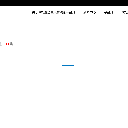
关于j9九游会真人游戏第一品牌
新闻中心
子品牌
j9
，
11
条